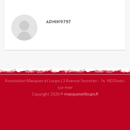
ADMIN9797
Association Masques et Loups | 3 Avenue Secretan - 14 160 Dives-
sur-mer
Copyright 2026 ©
masquesetloups.fr